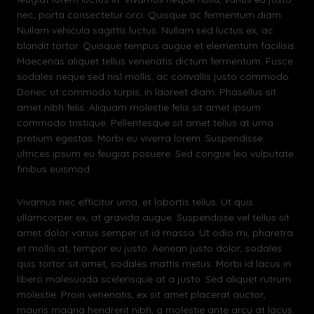
nec, porta consectetur orci. Quisque ac fermentum diam.
Nullam vehicula sagittis luctus. Nullam sed luctus ex, ac
blandit tortor. Quisque tempus augue et elementum facilisis.
Maecenas aliquet tellus venenatis dictum fermentum. Fusce
sodales neque sed nisl mollis, ac convallis justo commodo.
Donec ut commodo turpis, in laoreet diam. Phasellus sit
amet nibh felis. Aliquam molestie felis sit amet ipsum
commodo tristique. Pellentesque sit amet tellus at urna
pretium egestas. Morbi eu viverra lorem. Suspendisse
ultrices ipsum eu feugiat posuere. Sed congue leo vulputate
finibus euismod.
Vivamus nec efficitur urna, et lobortis tellus. Ut quis
ullamcorper ex, at gravida augue. Suspendisse vel tellus sit
amet dolor varius semper ut id massa. Ut odio mi, pharetra
et mollis at, tempor eu justo. Aenean justo dolor, sodales
quis tortor sit amet, sodales mattis metus. Morbi id lacus in
libero malesuada scelerisque at a justo. Sed aliquet rutrum
molestie. Proin venenatis, ex sit amet placerat auctor,
mauris magna hendrerit nibh, a molestie ante arcu at lacus.