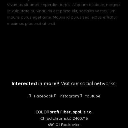
Vivamus sit amet imperdiet turpis. Aliquam tristique, magna
ut vulputate pulvinar, mi est porta elit, sodales vestibulum
mauris purus eget ante. Mauris id purus sed lectus efficitur
maximus placerat at erat.
Facebook
X.com
LinkedIn
Interested in more?
Visit our social networks.
Facebook
Instagram
Youtube
COLORprofi Fiber, spol. s r.o.
Chrudichromská 2403/16
680 01 Boskovice